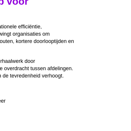
op voor
ionele efficiëntie,
wingt organisaties om
outen, kortere doorlooptijden en
erhaalwerk door
e overdracht tussen afdelingen.
n de tevredenheid verhoogt.
eer