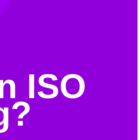
an ISO
g?