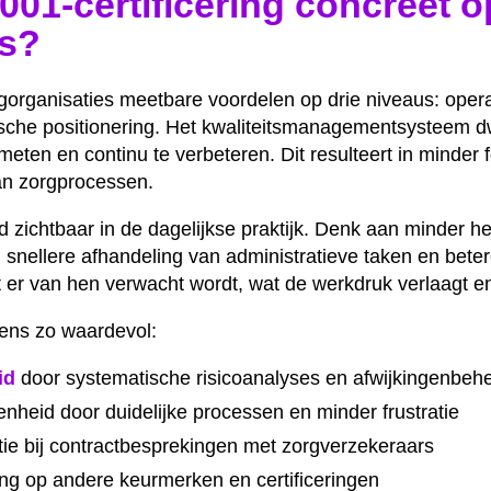
9001-certificering concreet 
es?
rgorganisaties meetbare voordelen op drie niveaus: operat
gische positionering. Het kwaliteitsmanagementsysteem d
ten en continu te verbeteren. Dit resulteert in minder f
an zorgprocessen.
d zichtbaar in de dagelijkse praktijk. Denk aan minder h
snellere afhandeling van administratieve taken en beter
er van hen verwacht wordt, wat de werkdruk verlaagt e
tens zo waardevol:
id
door systematische risicoanalyses en afwijkingenbeh
heid door duidelijke processen en minder frustratie
ie bij contractbesprekingen met zorgverzekeraars
ng op andere keurmerken en certificeringen