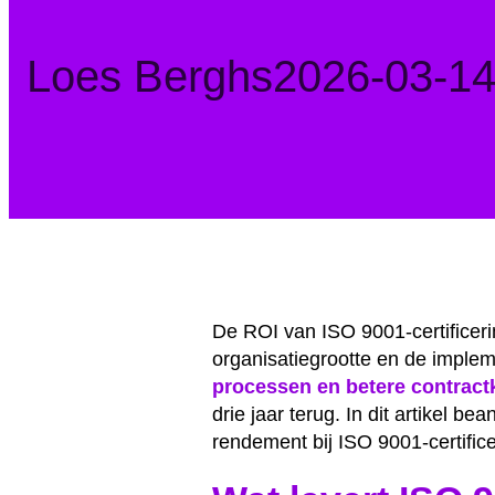
Posted
Loes Berghs
2026-03-1
by:
De ROI van ISO 9001-certificerin
organisatiegrootte en de implem
processen en betere contract
drie jaar terug. In dit artikel 
rendement bij ISO 9001-certifice