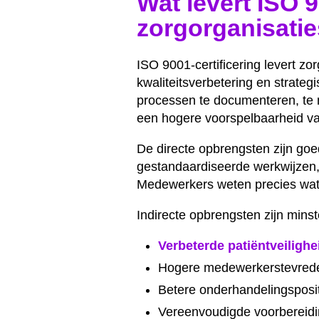
Wat levert ISO 
zorgorganisati
ISO 9001-certificering levert zo
kwaliteitsverbetering en strate
processen te documenteren, te me
een hogere voorspelbaarheid v
De directe opbrengsten zijn goe
gestandaardiseerde werkwijzen, 
Medewerkers weten precies wat 
Indirecte opbrengsten zijn mins
Verbeterde patiëntveilighe
Hogere medewerkerstevreden
Betere onderhandelingsposit
Vereenvoudigde voorbereidi