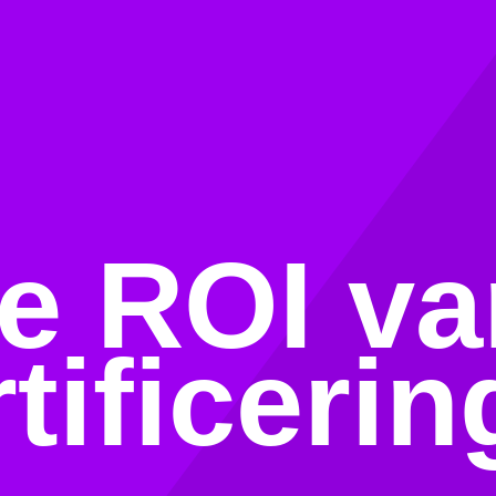
de ROI v
tificerin