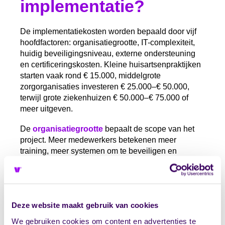
implementatie?
De implementatiekosten worden bepaald door vijf
hoofdfactoren: organisatiegrootte, IT-complexiteit,
huidig beveiligingsniveau, externe ondersteuning
en certificeringskosten. Kleine huisartsenpraktijken
starten vaak rond € 15.000, middelgrote
zorgorganisaties investeren € 25.000–€ 50.000,
terwijl grote ziekenhuizen € 50.000–€ 75.000 of
meer uitgeven.
De
organisatiegrootte
bepaalt de scope van het
project. Meer medewerkers betekenen meer
training, meer systemen om te beveiligen en
uitgebreidere beleidsvorming. Een praktijk met 5
medewerkers heeft andere behoeften dan een
zorggroep met 500 werknemers.
IT-complexiteit speelt een cruciale rol in de
Deze website maakt gebruik van cookies
kostenbepaling. Organisaties met verouderde
We gebruiken cookies om content en advertenties te