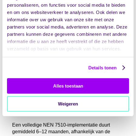
systemen, meerdere softwarepakketten of complexe
personaliseren, om functies voor social media te bieden
netwerkstructuren hebben meer technische
en om ons websiteverkeer te analyseren. Ook delen we
aanpassingen nodig. Cloudgebaseerde systemen
informatie over uw gebruik van onze site met onze
zijn vaak eenvoudiger en goedkoper te beveiligen
partners voor social media, adverteren en analyse. Deze
dan eigen serverparken.
partners kunnen deze gegevens combineren met andere
Het huidige beveiligingsniveau vormt het startpunt.
informatie die u aan ze heeft verstrekt of die ze hebben
Organisaties die al een goede basisbeveiliging
verzameld op basis van uw gebruik van hun services.
hebben, kunnen sneller en goedkoper compliance
bereiken. Wie nog geen beveiligingsbeleid heeft,
moet meer investeren in beleidsvorming en
Details tonen
technische maatregelen.
Hoeveel tijd kost het
Alles toestaan
om NEN 7510 volledig
Weigeren
te implementeren?
Een volledige NEN 7510-implementatie duurt
gemiddeld 6–12 maanden, afhankelijk van de