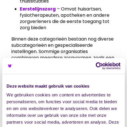
thuissituaties
Eerstelijnszorg
– Omvat huisartsen,
fysiotherapeuten, apotheken en andere
zorgverleners die de eerste toegang tot
zorg bieden
Binnen deze categorieën bestaan nog diverse
subcategorieën en gespecialiseerde
instellingen. Sommige organisaties
combineren meerdere zorgvormen, zoals een
zorggroep die zowel ouderenzorg als thuiszorg
aanbiedt. Ook forensische zorg vormt een
aparte categorie voor mensen die zorg nodig
hebben binnen het justitiële kader.
Deze website maakt gebruik van cookies
Deze indeling helpt patiënten en verwijzers om
We gebruiken cookies om content en advertenties te
de juiste zorg te vinden. Voor zorginstellingen
personaliseren, om functies voor social media te bieden
zelf is het belangrijk om hun positie binnen dit
en om ons websiteverkeer te analyseren. Ook delen we
landschap te begrijpen en
informatie over uw gebruik van onze site met onze
samenwerkingsverbanden aan te gaan met
partners voor social media, adverteren en analyse. Deze
andere categorieën waar nodig.