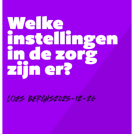
Welke
instellingen
in de zorg
zijn er?
Posted
Loes Berghs
2025-12-26
by: