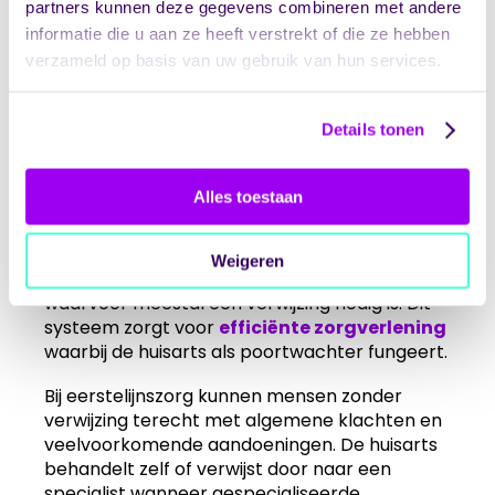
partners kunnen deze gegevens combineren met andere
Wat is het verschil
informatie die u aan ze heeft verstrekt of die ze hebben
verzameld op basis van uw gebruik van hun services.
tussen eerstelijnszorg
en tweedelijnszorg?
Details tonen
Eerstelijnszorg is de eerste toegang tot
Alles toestaan
professionele zorg en omvat huisartsen,
fysiotherapeuten, verloskundigen en
apotheken. Tweedelijnszorg betreft
Weigeren
gespecialiseerde zorg in ziekenhuizen
waarvoor meestal een verwijzing nodig is. Dit
systeem zorgt voor
efficiënte zorgverlening
waarbij de huisarts als poortwachter fungeert.
Bij eerstelijnszorg kunnen mensen zonder
verwijzing terecht met algemene klachten en
veelvoorkomende aandoeningen. De huisarts
behandelt zelf of verwijst door naar een
specialist wanneer gespecialiseerde