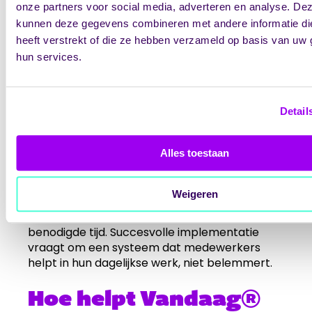
Training en bewustwording:
Betrek
onze partners voor social media, adverteren en analyse. De
medewerkers bij het kwaliteitssysteem
kunnen deze gegevens combineren met andere informatie di
heeft verstrekt of die ze hebben verzameld op basis van uw 
Interne audits:
Toets of het systeem
werkt zoals bedoeld
hun services.
Directiebeoordeling:
Evalueer het
systeem op managementniveau
Externe certificeringsaudit:
Detail
Onafhankelijke toetsing door een
certificerende instelling
Alles toestaan
Veelvoorkomende valkuilen zijn het creëren
van een papieren tijger die niet aansluit bij de
Weigeren
praktijk, onvoldoende betrokkenheid van
medewerkers en het onderschatten van de
benodigde tijd. Succesvolle implementatie
vraagt om een systeem dat medewerkers
helpt in hun dagelijkse werk, niet belemmert.
Hoe helpt Vandaag®