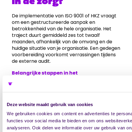
in de zorg?
De implementatie van ISO 9001 of HKZ vraagt
om een gestructureerde aanpak en
betrokkenheid van de hele organisatie. Het
traject duurt gemiddeld zes tot twaalf
maanden, afhankelijk van de omvang en de
huidige situatie van je organisatie. Een gedegen
voorbereiding voorkomt verrassingen tijdens
de externe audit.
Belangrijke stappen in het
implementatietraject:
Gap-analyse:
Breng in kaart waar je
staat ten opzichte van de normeisen
Deze website maakt gebruik van cookies
Procesbeschrijvingen:
Documenteer
kernprocessen en werkwijzen
We gebruiken cookies om content en advertenties te persona
Beleid en doelstellingen:
Formuleer
functies voor social media te bieden en om ons websiteverke
kwaliteitsbeleid met meetbare doelen
analyseren. Ook delen we informatie over uw gebruik van on