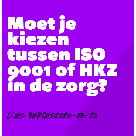
Moet je
kiezen
tussen ISO
9001 of HKZ
in de zorg?
Posted
Loes Berghs
2026-03-20
by: