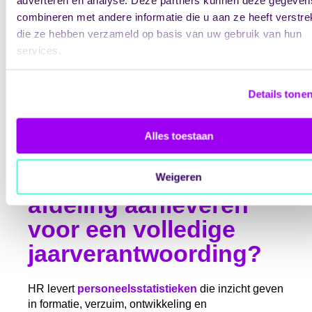
worden geanalyseerd om leereffecten en
combineren met andere informatie die u aan ze heeft verstrek
verbetermaatregelen te documenteren. Deze
die ze hebben verzameld op basis van uw gebruik van hun
informatie toont aan hoe de organisatie omgaat met
services.
risico’s en continue verbetering realiseert.
Voor externe rapportage zorgt de kwaliteitsafdeling
Details tone
dat gegevens tijdig worden aangeleverd aan de
IGJ, zorgverzekeraars en kwaliteitsregistraties. Zij
valideert de datakwaliteit en zorgt voor consistente
Alles toestaan
definities en meetmethoden.
Wat moet de HR-
Weigeren
afdeling aanleveren
voor een volledige
jaarverantwoording?
HR levert
personeelsstatistieken
die inzicht geven
in formatie, verzuim, ontwikkeling en