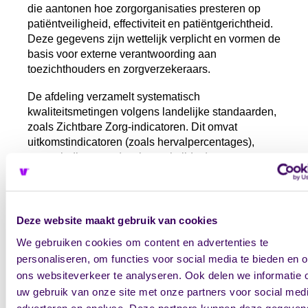
die aantonen hoe zorgorganisaties presteren op
patiëntveiligheid, effectiviteit en patiëntgerichtheid.
Deze gegevens zijn wettelijk verplicht en vormen de
basis voor externe verantwoording aan
toezichthouders en zorgverzekeraars.
De afdeling verzamelt systematisch
kwaliteitsmetingen volgens landelijke standaarden,
zoals Zichtbare Zorg-indicatoren. Dit omvat
uitkomstindicatoren (zoals hervalpercentages),
procesindicatoren (zoals wachttijden) en
structuurindicatoren (zoals personeelsbezetting).
Patiënttevredenheidsonderzoeken vormen een
belangrijk onderdeel van de
Deze website maakt gebruik van cookies
kwaliteitsverantwoording. De afdeling coördineert
We gebruiken cookies om content en advertenties te
CQI-metingen (Consumer Quality Index) en andere
personaliseren, om functies voor social media te bieden en 
tevredenheidsinstrumenten die inzicht geven in de
ons websiteverkeer te analyseren. Ook delen we informatie 
patiëntervaring.
uw gebruik van onze site met onze partners voor social medi
Incidentmeldingen en calamiteitenrapportages
adverteren en analyse. Deze partners kunnen deze gegeven