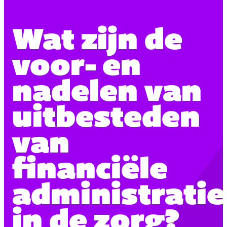
Wat zijn de
voor- en
nadelen van
uitbesteden
van
financiële
administratie
in de zorg?