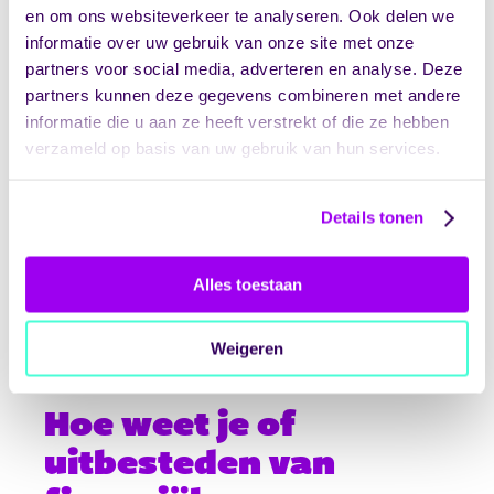
persoonsgegevens van cliënten en
en om ons websiteverkeer te analyseren. Ook delen we
medewerkers zijn gevoelig. Bij uitbesteding
informatie over uw gebruik van onze site met onze
deel je deze informatie met een externe partij,
partners voor social media, adverteren en analyse. Deze
wat vraagt om strikte afspraken over
partners kunnen deze gegevens combineren met andere
gegevensbeveiliging, toegangsrechten en
informatie die u aan ze heeft verstrekt of die ze hebben
naleving van de AVG.
verzameld op basis van uw gebruik van hun services.
Communicatie-uitdagingen kunnen ontstaan
wanneer financiële medewerkers niet fysiek
Details tonen
aanwezig zijn. Vragen krijgen mogelijk niet
direct antwoord en het gevoel van nabijheid
ontbreekt. Ook de initiële implementatie vergt
Alles toestaan
tijd en aandacht. Het overdragen van kennis,
inrichten van systemen en afstemmen van
werkprocessen kost energie, juist in een
Weigeren
periode waarin de organisatie al druk is.
Hoe weet je of
uitbesteden van