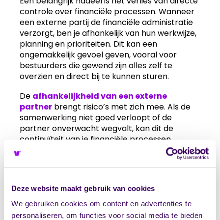
Een belangrijk nadeel is het verlies van directe
controle over financiële processen. Wanneer
een externe partij de financiële administratie
verzorgt, ben je afhankelijk van hun werkwijze,
planning en prioriteiten. Dit kan een
ongemakkelijk gevoel geven, vooral voor
bestuurders die gewend zijn alles zelf te
overzien en direct bij te kunnen sturen.
De
afhankelijkheid van een externe
partner
brengt risico’s met zich mee. Als de
samenwerking niet goed verloopt of de
partner onverwacht wegvalt, kan dit de
continuïteit van je financiële processen
bedreigen. Het opbouwen van een goede
werkrelatie kost tijd en het wisselen van
partner betekent opnieuw investeren in
kennisoverdracht.
Deze website maakt gebruik van cookies
Privacy en informatiebeveiliging verdienen
We gebruiken cookies om content en advertenties te
extra aandacht. Financiële gegevens en
personaliseren, om functies voor social media te bieden