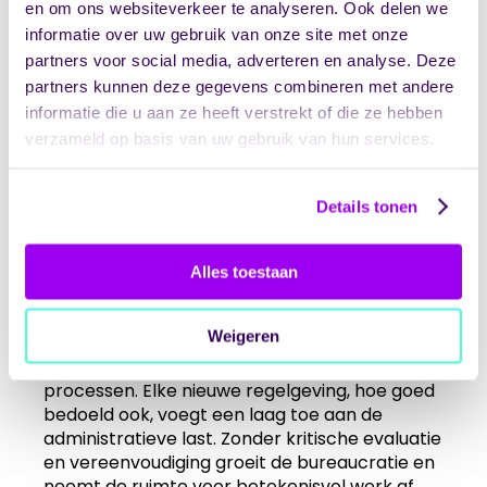
en om ons websiteverkeer te analyseren. Ook delen we
administratieve last vermindert de tijd voor
informatie over uw gebruik van onze site met onze
het werk waar medewerkers voor gekozen
partners voor social media, adverteren en analyse. Deze
hebben: mensen helpen.
partners kunnen deze gegevens combineren met andere
De paarse krokodil symboliseert hoe
informatie die u aan ze heeft verstrekt of die ze hebben
systemen die bedoeld zijn om kwaliteit te
verzameld op basis van uw gebruik van hun services.
waarborgen, juist belemmerend werken.
Medewerkers ervaren dat zij meer bezig zijn
met het voldoen aan regels dan met het
Details tonen
leveren van goede zorg. Dit gebrek aan
vertrouwen in hun professionaliteit ondermijnt
Alles toestaan
de werkbeleving en drijft getalenteerde
professionals weg uit de sector.
Weigeren
Zorginstellingen worstelen met de balans
tussen verantwoorde zorg en werkbare
processen. Elke nieuwe regelgeving, hoe goed
bedoeld ook, voegt een laag toe aan de
administratieve last. Zonder kritische evaluatie
en vereenvoudiging groeit de bureaucratie en
neemt de ruimte voor betekenisvol werk af.