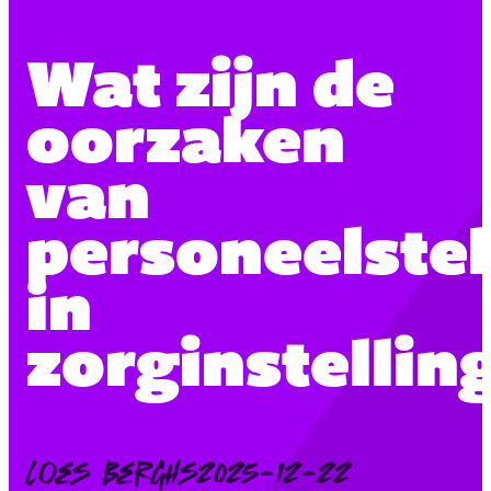
Wat zijn de
oorzaken
van
personeelste
in
zorginstellin
Posted
Loes Berghs
2025-12-22