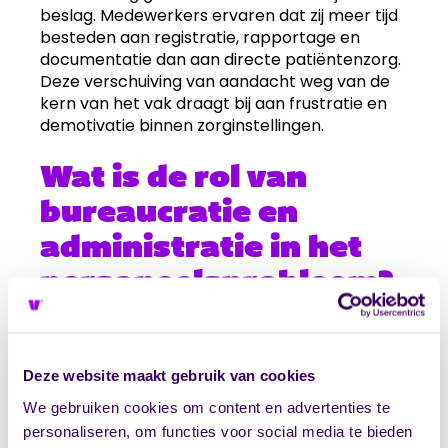
beslag. Medewerkers ervaren dat zij meer tijd
besteden aan registratie, rapportage en
documentatie dan aan directe patiëntenzorg.
Deze verschuiving van aandacht weg van de
kern van het vak draagt bij aan frustratie en
demotivatie binnen zorginstellingen.
Wat is de rol van
bureaucratie en
administratie in het
personeelsprobleem?
Overmatige bureaucratie steelt kostbare tijd
van directe patiëntenzorg.
Regeldruk en
wantrouwen
dwingen zorgprofessionals om
Deze website maakt gebruik van cookies
uitgebreide documentatie bij te houden,
We gebruiken cookies om content en advertenties te
verantwoordingsrapportages te schrijven en
personaliseren, om functies voor social media te bieden
aan talloze protocollen te voldoen. Deze