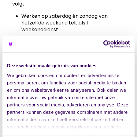
volgt:
Werken op zaterdag én zondag van
hetzelfde weekend telt als 1
weekenddienst
Werken op alleen zaterdag of alleen
zondag telt als 0,5 weekenddienst
Het totaal van 26 weekenddiensten geldt
per kalenderjaar
Deze website maakt gebruik van cookies
Bij parttime dienstverbanden geldt dit
maximum naar rato
We gebruiken cookies om content en advertenties te
personaliseren, om functies voor social media te bieden
Werkgevers zijn verplicht de weekenddiensten
en om ons websiteverkeer te analyseren. Ook delen we
bij te houden en medewerkers inzicht te geven
informatie over uw gebruik van onze site met onze
in hun stand. Wanneer het maximum is bereikt,
partners voor social media, adverteren en analyse. Deze
kan een medewerker niet verplicht worden
partners kunnen deze gegevens combineren met andere
tot extra weekenddiensten, tenzij er sprake is
informatie die u aan ze heeft verstrekt of die ze hebben
van uitzonderlijke omstandigheden en met
verzameld op basis van uw gebruik van hun services.
instemming van de medewerker.