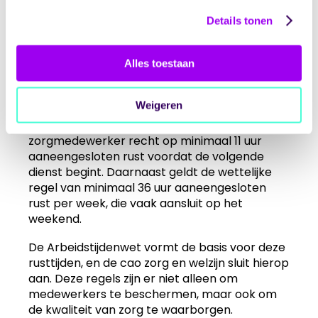
Welke rusttijden
Details tonen
gelden er na een
weekenddienst in de
Alles toestaan
zorg?
Weigeren
Na een weekenddienst heeft een
zorgmedewerker recht op minimaal 11 uur
aaneengesloten rust voordat de volgende
dienst begint. Daarnaast geldt de wettelijke
regel van minimaal 36 uur aaneengesloten
rust per week, die vaak aansluit op het
weekend.
De Arbeidstijdenwet vormt de basis voor deze
rusttijden, en de cao zorg en welzijn sluit hierop
aan. Deze regels zijn er niet alleen om
medewerkers te beschermen, maar ook om
de kwaliteit van zorg te waarborgen.