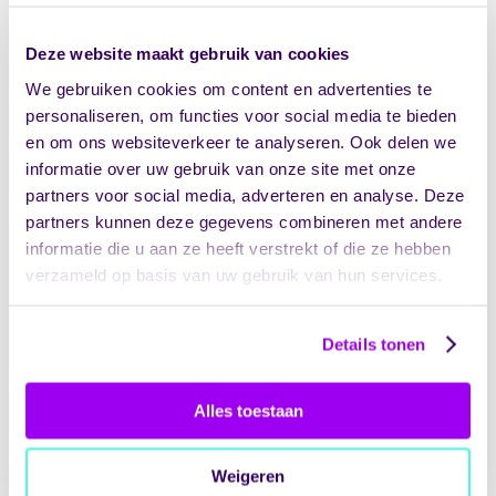
besluitvorming en relatiebeheer. Deze principes
vormen de basis voor een systematische aanpak
Deze website maakt gebruik van cookies
van kwaliteitsborging.
We gebruiken cookies om content en advertenties te
Hoe past ISO 9001 binnen een
personaliseren, om functies voor social media te bieden
en om ons websiteverkeer te analyseren. Ook delen we
zorgomgeving?
informatie over uw gebruik van onze site met onze
partners voor social media, adverteren en analyse. Deze
Hoewel ISO 9001 generiek is, biedt de norm
partners kunnen deze gegevens combineren met andere
voldoende flexibiliteit om toe te passen in
informatie die u aan ze heeft verstrekt of die ze hebben
zorgsituaties. Zorgorganisaties kunnen de eisen
vertalen naar hun specifieke context. De
verzameld op basis van uw gebruik van hun services.
procesbenadering helpt bij het stroomlijnen van
zorgpaden, terwijl de nadruk op continue
Details tonen
verbetering aansluit bij de dynamiek van de
zorgsector.
Alles toestaan
ISO 9001-certificering wordt internationaal erkend.
Voor zorgorganisaties met grensoverschrijdende
activiteiten, internationale samenwerkingen of
Weigeren
ambities buiten Nederland kan dit een belangrijk