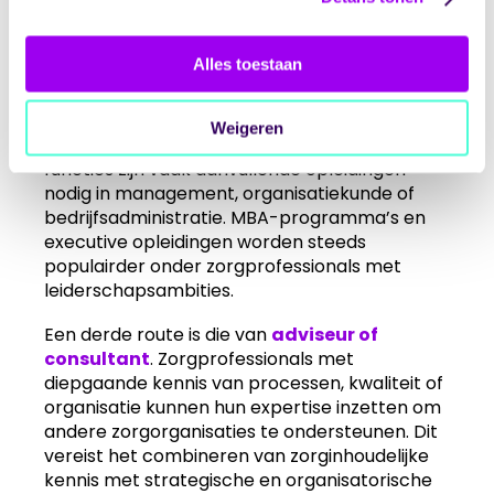
hun marktwaarde verder verhoogt.
De managementroute biedt eveneens
Alles toestaan
aantrekkelijke mogelijkheden. Professionals die
leidinggevende taken op zich nemen, zoals
teamleider of afdelingsmanager, zien hun
Weigeren
salaris stijgen met 15% tot 30%. Voor deze
functies zijn vaak aanvullende opleidingen
nodig in management, organisatiekunde of
bedrijfsadministratie. MBA-programma’s en
executive opleidingen worden steeds
populairder onder zorgprofessionals met
leiderschapsambities.
Een derde route is die van
adviseur of
consultant
. Zorgprofessionals met
diepgaande kennis van processen, kwaliteit of
organisatie kunnen hun expertise inzetten om
andere zorgorganisaties te ondersteunen. Dit
vereist het combineren van zorginhoudelijke
kennis met strategische en organisatorische