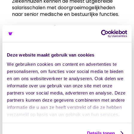
Ziekenhuizen kennen de meest uitgebreide
salarisschalen met doorgroeimogelijkheden
naar senior medische en bestuurlijke functies.
Hoe kan je
doorgroeien naar een
hoger salaris in de
Deze website maakt gebruik van cookies
zorg?
We gebruiken cookies om content en advertenties te
personaliseren, om functies voor social media te bieden
Doorgroei naar een hoger salaris in de zorg
en om ons websiteverkeer te analyseren. Ook delen we
volgt verschillende paden. De klinische route
informatie over uw gebruik van onze site met onze
houdt in dat je je verder specialiseert binnen je
partners voor social media, adverteren en analyse. Deze
vakgebied. Verpleegkundigen kunnen
partners kunnen deze gegevens combineren met andere
doorgroeien naar gespecialiseerd
informatie die u aan ze heeft verstrekt of die ze hebben
verpleegkundige of nurse practitioner, wat
verzameld op basis van uw gebruik van hun services.
een salarisstijging van €10.000 tot €20.000 kan
opleveren. Artsen kunnen zich
subspecialiseren binnen hun vakgebied, wat
Details tonen