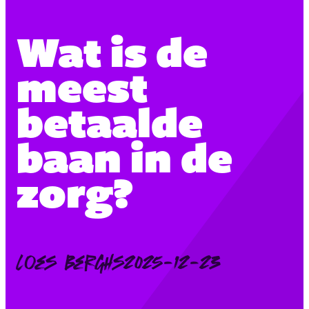
Wat is de
meest
betaalde
baan in de
zorg?
Posted
Loes Berghs
2025-12-23
by: