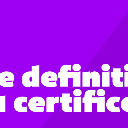
e definit
 certific