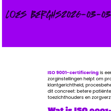
Posted
Loes Berghs
2026-03-03
by:
ISO 9001-certificering
is ee
zorginstellingen helpt om pr
klantgerichtheid, procesbehe
dit concreet: betere patiënt
toezichthouders en zorgverz
Wat is ISO 9001