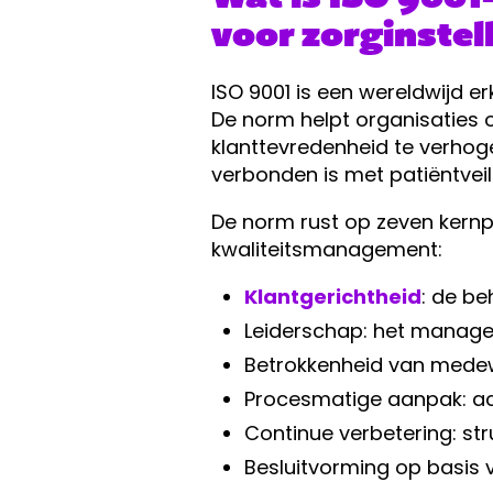
voor zorginstel
ISO 9001 is een wereldwijd 
De norm helpt organisaties 
klanttevredenheid te verhogen
verbonden is met patiëntveil
De norm rust op zeven kern
kwaliteitsmanagement:
Klantgerichtheid
: de be
Leiderschap: het managem
Betrokkenheid van medewe
Procesmatige aanpak: a
Continue verbetering: st
Besluitvorming op basis 