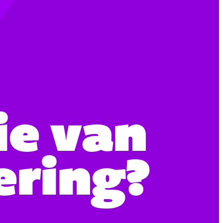
ie van
ering?