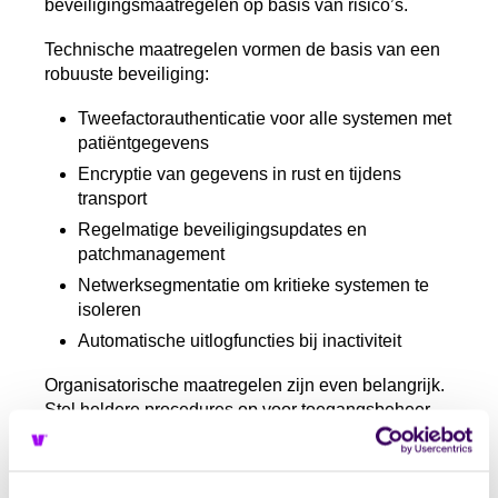
beveiligingsmaatregelen op basis van risico’s.
Technische maatregelen vormen de basis van een
robuuste beveiliging:
Tweefactorauthenticatie voor alle systemen met
patiëntgegevens
Encryptie van gegevens in rust en tijdens
transport
Regelmatige beveiligingsupdates en
patchmanagement
Netwerksegmentatie om kritieke systemen te
isoleren
Automatische uitlogfuncties bij inactiviteit
Organisatorische maatregelen zijn even belangrijk.
Stel heldere procedures op voor toegangsbeheer,
waarbij medewerkers alleen toegang krijgen tot
gegevens die nodig zijn voor hun functie.
Implementeer een proces voor het tijdig intrekken