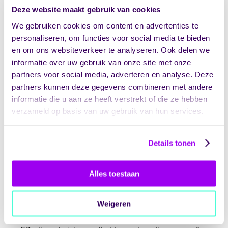
van toegangsrechten bij functiewisselingen.
Deze website maakt gebruik van cookies
Voor kleinere zorgorganisaties kunnen
We gebruiken cookies om content en advertenties te
cloudoplossingen met ingebouwde beveiliging
personaliseren, om functies voor social media te bieden
kosteneffectief zijn. Grotere organisaties hebben
en om ons websiteverkeer te analyseren. Ook delen we
vaak maatwerk nodig met eigen
informatie over uw gebruik van onze site met onze
beveiligingsspecialisten. Ongeacht de
partners voor social media, adverteren en analyse. Deze
organisatiegrootte is regelmatige evaluatie en
partners kunnen deze gegevens combineren met andere
aanpassing van maatregelen essentieel.
informatie die u aan ze heeft verstrekt of die ze hebben
verzameld op basis van uw gebruik van hun services.
Welke rol speelt
personeelstraining bij
Details tonen
het voorkomen van
datalekken?
Alles toestaan
Personeelstraining is cruciaal voor het voorkomen
Weigeren
van datalekken omdat
menselijke fouten
de
grootste oorzaak zijn van beveiligingsincidenten.