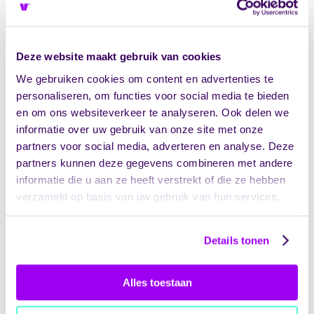
Objectiviteit
staat voorop bij externe
klachtenafhandeling. Patiënten ervaren meer
Deze website maakt gebruik van cookies
vertrouwen omdat de vertrouwenspersoon
geen belang heeft bij het beschermen van de
We gebruiken cookies om content en advertenties te
zorgorganisatie. Deze neutrale positie leidt tot
personaliseren, om functies voor social media te bieden
een eerlijkere behandeling van klachten en
en om ons websiteverkeer te analyseren. Ook delen we
betere uitkomsten voor alle partijen.
informatie over uw gebruik van onze site met onze
partners voor social media, adverteren en analyse. Deze
De toegankelijkheid verbetert doordat
partners kunnen deze gegevens combineren met andere
externe vertrouwenspersonen vaak flexibele
informatie die u aan ze heeft verstrekt of die ze hebben
spreekuren en verschillende
verzameld op basis van uw gebruik van hun services.
contactmogelijkheden bieden. Patiënten
hoeven niet bang te zijn voor negatieve
gevolgen van hun klacht voor de zorgrelatie,
Details tonen
omdat de vertrouwenspersoon buiten de
organisatie staat.
Alles toestaan
Specialistische kennis van klachtenrecht,
mediation en communicatie zorgt voor