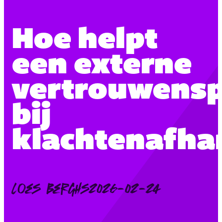
Hoe helpt
een externe
vertrouwens
bij
klachtenafha
Posted
Loes Berghs
2026-02-24
by: