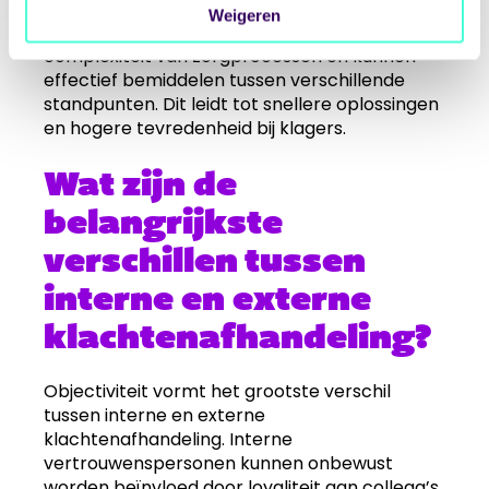
professionele begeleiding. Externe
Weigeren
vertrouwenspersonen begrijpen de
complexiteit van zorgprocessen en kunnen
effectief bemiddelen tussen verschillende
standpunten. Dit leidt tot snellere oplossingen
en hogere tevredenheid bij klagers.
Wat zijn de
belangrijkste
verschillen tussen
interne en externe
klachtenafhandeling?
Objectiviteit vormt het grootste verschil
tussen interne en externe
klachtenafhandeling. Interne
vertrouwenspersonen kunnen onbewust
worden beïnvloed door loyaliteit aan collega’s