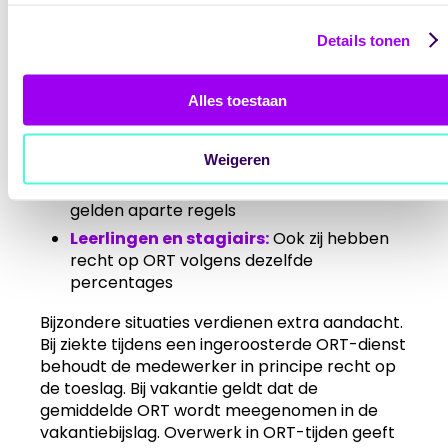
Er zijn enkele voorwaarden en
aandachtspunten:
Details tonen
Dienstverband:
De medewerker moet
onder de cao zorg en welzijn vallen
Alles toestaan
Feitelijke arbeid:
Alleen daadwerkelijk
gewerkte uren tellen mee, geen pauzes
Weigeren
Aanwezigheidsdiensten:
Voor
slaapdiensten en aanwezigheidsdiensten
gelden aparte regels
Leerlingen en stagiairs:
Ook zij hebben
recht op ORT volgens dezelfde
percentages
Bijzondere situaties verdienen extra aandacht.
Bij ziekte tijdens een ingeroosterde ORT-dienst
behoudt de medewerker in principe recht op
de toeslag. Bij vakantie geldt dat de
gemiddelde ORT wordt meegenomen in de
vakantiebijslag. Overwerk in ORT-tijden geeft