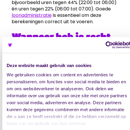
bijvoorbeeld uren tegen 44% (22:00 tot 06:00)
én uren tegen 22% (06:00 tot 07:00). Goede
loonadministratie
is essentieel om deze
berekeningen correct uit te voeren.
Wanneer heb je recht
op
onregelmatigheidstoesl
in de zorg?
Deze website maakt gebruik van cookies
We gebruiken cookies om content en advertenties te
Recht op onregelmatigheidstoeslag ontstaat
personaliseren, om functies voor social media te bieden en
zodra een medewerker daadwerkelijk arbeid
om ons websiteverkeer te analyseren. Ook delen we
verricht binnen de vastgestelde ORT-
informatie over uw gebruik van onze site met onze partners
tijdvensters. De toeslag geldt voor alle uren die
voor social media, adverteren en analyse. Deze partners
buiten de reguliere dagdienst vallen, ongeacht
kunnen deze gegevens combineren met andere informatie
of het om structureel roosterwerk of
die u aan ze heeft verstrekt of die ze hebben verzameld op
incidentele inzet gaat.
basis van uw gebruik van hun services.