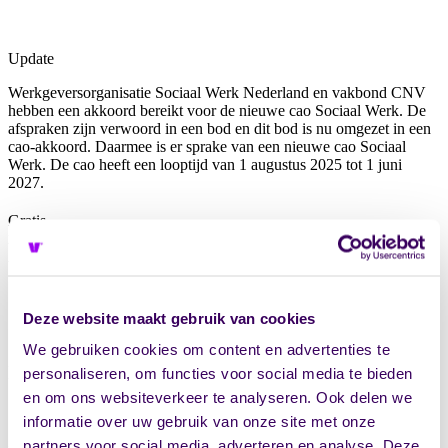
Update
Werkgeversorganisatie Sociaal Werk Nederland en vakbond CNV
hebben een akkoord bereikt voor de nieuwe cao Sociaal Werk. De
afspraken zijn verwoord in een bod en dit bod is nu omgezet in een
cao-akkoord. Daarmee is er sprake van een nieuwe cao Sociaal
Werk. De cao heeft een looptijd van 1 augustus 2025 tot 1 juni
2027.
Gratis
Is de cao Sociaal Werk op jouw organisatie van toepassing?
Vul het onderstaande formulier in en krijg snel inzicht in wat dit
betekent voor jouw organisatie.
in je mailbox
Deze website maakt gebruik van cookies
We gebruiken cookies om content en advertenties te
Naam
*
personaliseren, om functies voor social media te bieden
en om ons websiteverkeer te analyseren. Ook delen we
informatie over uw gebruik van onze site met onze
partners voor social media, adverteren en analyse. Deze