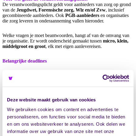
De verantwoordingsplicht geldt voor aanbieders van zorg op grond
van de
Jeugdwet, Forensische zorg, Wlz en/of Zvw
, inclusief
gecombineerde aanbieders. Ook
PGB‑aanbieders
en organisaties
die zorg leveren in onderaanneming vallen hieronder.
Welke vragen je moet beantwoorden, hangt af van de omvang van
je organisatie. Er wordt onderscheid gemaakt tussen
micro, klein,
middelgroot en groot
, elk met eigen aanlevereisen.
Belangrijke deadlines
Uiterlijk 31 mei:
aanleveren van de jaarverantwoording zorg.
Vóór 16 maart inloggen:
voor jeugdhulpaanbieders en
gecombineerde instellingen kunnen CBS‑gegevens automatisch
worden ingeladen wanneer tijdig wordt gestart met de
basisvragenlijst.
Deze website maakt gebruik van cookies
Uitstel mogelijk; verruimd vanaf 2026
We gebruiken cookies om content en advertenties te
Lukt het niet om de jaarverantwoording vóór 1 juni aan te leveren?
personaliseren, om functies voor social media te bieden
Sinds
1 januari 2026
is de
Beleidsregel Uitstel jaarverantwoording
en om ons websiteverkeer te analyseren. Ook delen we
uitgebreid. Zorgaanbieders die vertraging oplopen, bijvoorbeeld
door capaciteitsproblemen bij hun accountant of
informatie over uw gebruik van onze site met onze
administratiekantoor, kunnen uitstel aanvragen tot
1 april
van dat