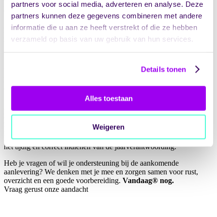
partners voor social media, adverteren en analyse. Deze
jaar.
partners kunnen deze gegevens combineren met andere
informatie die u aan ze heeft verstrekt of die ze hebben
De wettelijke deadline van 1 juni blijft bestaan, maar er is nu meer
verzameld op basis van uw gebruik van hun services.
ruimte om de verantwoording zorgvuldig aan te leveren.
Details tonen
Vandaag® staat naast je
De jaarverantwoording kan complex en tijdrovend zijn. Vandaag®
ondersteunt zorg- en jeugdaanbieders bij:
Alles toestaan
het bepalen van de verantwoordingsplicht;
het verzamelen en controleren van de juiste gegevens;
Weigeren
het opstellen van de jaarrekening zorg;
het aanvragen van (eventueel) uitstel;
het tijdig en correct indienen van de jaarverantwoording.
Heb je vragen of wil je ondersteuning bij de aankomende
aanlevering? We denken met je mee en zorgen samen voor rust,
overzicht en een goede voorbereiding.
Vandaag® nog.
Vraag gerust onze aandacht