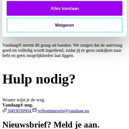
om begeleiding die al heeft plaatsgevonden. Zonde, want het is een
tegemoetkoming waar je gewoon recht op hebt.
Alles toestaan
In de praktijk merken we dat het aanvragen er vaak bij inschiet. Niet
Weigeren
omdat het ingewikkeld is, maar omdat het tijd vraagt en de juiste
gegevens op orde moeten zijn.
Vandaag® neemt dit graag uit handen. We zorgen dat de aanvraag
goed en volledig wordt ingediend, zodat jij er geen omkijken naar
hebt en geen mogelijkheden laat liggen.
Hulp nodig?
Wouter wijst je de weg.
Vandaag® nog.
0403030904
wthommassen@vandaag.nu
Nieuwsbrief? Meld je aan.