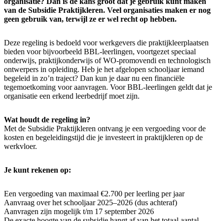
organisatie? Dan is de kans groot dat je gebruik kunt maken
van de Subsidie Praktijkleren. Veel organisaties maken er nog
geen gebruik van, terwijl ze er wel recht op hebben.
Deze regeling is bedoeld voor werkgevers die praktijkleerplaatsen
bieden voor bijvoorbeeld BBL‑leerlingen, voortgezet speciaal
onderwijs, praktijkonderwijs of WO‑promovendi en technologisch
ontwerpers in opleiding. Heb je het afgelopen schooljaar iemand
begeleid in zo’n traject? Dan kun je daar nu een financiële
tegemoetkoming voor aanvragen. Voor BBL‑leerlingen geldt dat je
organisatie een erkend leerbedrijf moet zijn.
Wat houdt de regeling in?
Met de Subsidie Praktijkleren ontvang je een vergoeding voor de
kosten en begeleidingstijd die je investeert in praktijkleren op de
werkvloer.
Je kunt rekenen op:
Een vergoeding van maximaal €2.700 per leerling per jaar
Aanvraag over het schooljaar 2025–2026 (dus achteraf)
Aanvragen zijn mogelijk t/m 17 september 2026
De exacte hoogte van de subsidie hangt af van het totaal aantal