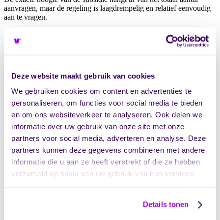
aanvragen, maar de regeling is laagdrempelig en relatief eenvoudig
aan te vragen.
Voor wie is deze subsidie interessant?
Deze regeling is relevant voor organisaties die:
Werken met BBL‑leerlingen
Deze website maakt gebruik van cookies
Stagiairs begeleiden binnen erkende leertrajecten
Investeren in het opleiden en ontwikkelen van (toekomstige)
We gebruiken cookies om content en advertenties te
medewerkers
personaliseren, om functies voor social media te bieden
Juist voor MKB‑ondernemers is dit een mooie kans om een deel van
en om ons websiteverkeer te analyseren. Ook delen we
de opleidingskosten terug te krijgen.
informatie over uw gebruik van onze site met onze
partners voor social media, adverteren en analyse. Deze
Let op: de subsidie wordt achteraf aangevraagd. Je ontvangt dus een
vergoeding voor begeleiding die al heeft plaatsgevonden, niet voor
partners kunnen deze gegevens combineren met andere
toekomstige leerplaatsen.
informatie die u aan ze heeft verstrekt of die ze hebben
verzameld op basis van uw gebruik van hun services.
Details tonen
Waarom dit nú interessant is
Veel ondernemers laten deze regeling onbenut, terwijl het vaak gaat