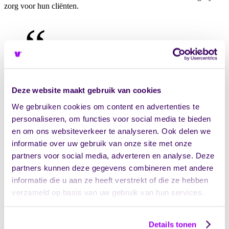
zorg voor hun cliënten.
Mijn persoonlijke missie
is VVV (Vera
Vereenvoudigt en
Deze website maakt gebruik van cookies
Verbindt) dit wil ik ook
We gebruiken cookies om content en advertenties te
personaliseren, om functies voor social media te bieden
in mijn werk uitdragen,
en om ons websiteverkeer te analyseren. Ook delen we
omdat ik van mening ben
informatie over uw gebruik van onze site met onze
partners voor social media, adverteren en analyse. Deze
dat dit bijdraagt aan
partners kunnen deze gegevens combineren met andere
efficiënte
informatie die u aan ze heeft verstrekt of die ze hebben
verzameld op basis van uw gebruik van hun services.
klantondersteuning.
Details tonen