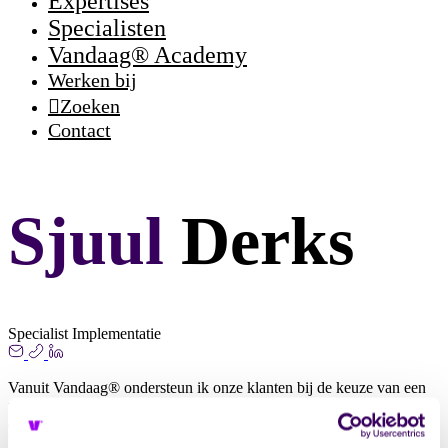
Expertises
Specialisten
Vandaag® Academy
Werken bij
Zoeken
Contact
Sjuul
Derks
Specialist Implementatie
Vanuit Vandaag® ondersteun ik onze klanten bij de keuze van een
passend Elektronisch Cliënten Dossier (ECD). We onderzoeken o.a.
de behoeften van de organisatie, de gebruiksvriendelijkheid,
beveiliging en privacy. Na de keuze ga ik aan de slag om de