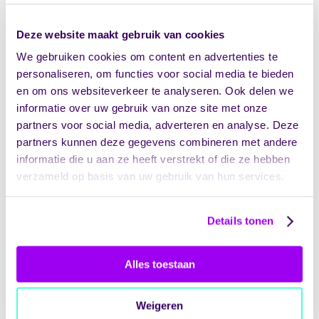
software in te richten en aan te sluiten op de administratieve
processen en andere softwarepakketten zoals het loon of financieel
pakket. Ik doe dit vanuit het Lean gedachtegoed en probeer
Deze website maakt gebruik van cookies
verspillingen te elimineren en een zo efficiënt mogelijke
We gebruiken cookies om content en advertenties te
bedrijfsvoering te realiseren.
Wanneer de software is ingericht verzorg ik trainingen zodat de
personaliseren, om functies voor social media te bieden
eindgebruikers het pakket leren kennen en gebruiken. Mijn doel is
en om ons websiteverkeer te analyseren. Ook delen we
om het gehele administratieve proces te overzien en daarin de juiste
informatie over uw gebruik van onze site met onze
keuzes te maken zodat er zoveel mogelijk tijd overblijft voor de
belangrijkste werkzaamheden; namelijk het bieden van goede zorg!
partners voor social media, adverteren en analyse. Deze
partners kunnen deze gegevens combineren met andere
Nieuwsbrief? Meld je aan.
informatie die u aan ze heeft verstrekt of die ze hebben
verzameld op basis van uw gebruik van hun services.
Maandelijks in je inbox
E-mailadres
*
Details tonen
Alles toestaan
Door het invullen van je gegevens geef je Vandaag® toestemming
voor het verzenden van de nieuwsbrief.
Lees onze
privacyverklaring.
Weigeren