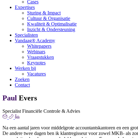
Cases
Expertises
Sturing & Impact
Cultuur & Organisatie
Kwaliteit & Optimalisatie
Inzicht & Ondersteuning
Specialisten
Vandaag® Academy
Whitepapers
Webinars
Vraagstukken
Keynotes
Werken bij
Vacatures
Zoeken
Contact
Paul
Evers
Specialist Financiële Controle & Advies
Na een aantal jaren voor middelgrote accountantskantoren en een gro
De andere twee dagen ben ik klantregisseur voor zowel MKB- als zorg