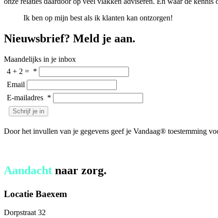
onze relaties daardoor op veel vlakken adviseren. En waar de kennis on
Ik ben op mijn best als ik klanten kan ontzorgen!
Nieuwsbrief? Meld je aan.
Maandelijks in je inbox
4 + 2 =
*
Email
E-mailadres
*
Door het invullen van je gegevens geef je Vandaag® toestemming vo
Aandacht
naar zorg.
Locatie Baexem
Dorpstraat 32