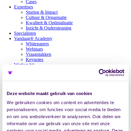
Cases
Expertises
Sturing & Impact
Cultuur & Organisatie
Kwaliteit & Optimalisatie
Inzicht & Ondersteuning
Specialisten
Vandaag® Academy
Whitepapers
Webinars
Vraagstukken
Keynotes
Werken bij
Vacatures
Zoeken
Contact
Maarten
Evers
Deze website maakt gebruik van cookies
We gebruiken cookies om content en advertenties te
Specialist Financiële Administratie
personaliseren, om functies voor social media te bieden
en om ons websiteverkeer te analyseren. Ook delen we
Binnen Vandaag® ben ik werkzaam als financieel administratief
informatie over uw gebruik van onze site met onze
medewerker en is het voornamelijk mijn doel om wat druk bij mijn
partners voor social media, adverteren en analyse. Deze