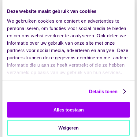
Personeelstekorten ontstaan wanneer er
Deze website maakt gebruik van cookies
geen duidelijk beeld is van beschikbare
We gebruiken cookies om content en advertenties te
middelen voor werving. Te weinig personeel
personaliseren, om functies voor social media te bieden
betekent hogere werkdruk, wat leidt tot
en om ons websiteverkeer te analyseren. Ook delen we
stress, fouten en uitval. Medewerkers
informatie over uw gebruik van onze site met onze
besteden bovendien veel tijd aan het oplossen
van administratieve chaos in plaats van aan
partners voor social media, adverteren en analyse. Deze
directe zorgverlening.
partners kunnen deze gegevens combineren met andere
informatie die u aan ze heeft verstrekt of die ze hebben
Vertraagde betalingen aan externe
verzameld op basis van uw gebruik van hun services.
zorgverleners of specialisten kunnen de
continuïteit van zorg verstoren. Cliënten
merken dit doordat afspraken worden
Details tonen
uitgesteld of doorverwijzingen langer duren.
De administratieve rompslomp neemt ook tijd
weg van zorgprofessionals die eigenlijk
Alles toestaan
aandacht zouden moeten besteden aan hun
cliënten.
Weigeren