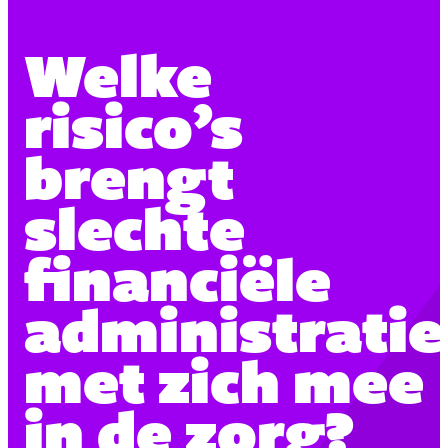
Welke
risico’s
brengt
slechte
financiële
administratie
met zich mee
in de zorg?