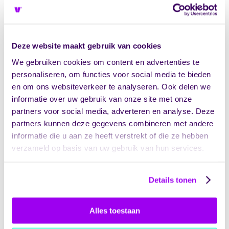
behandelprotocollen, medicatieveiligheid en
ontslagprocedures. Elke procedure beschrijft
wie, wat, wanneer en hoe uitvoert.
Deze website maakt gebruik van cookies
Registraties en formulieren
We gebruiken cookies om content en advertenties te
personaliseren, om functies voor social media te bieden
HKZ vereist aantoonbare registraties van
en om ons websiteverkeer te analyseren. Ook delen we
incidenten, klachten, audits en verbeteracties.
informatie over uw gebruik van onze site met onze
Ook personeelsdossiers met
partners voor social media, adverteren en analyse. Deze
opleidingsregistraties en bevoegdheden vallen
hieronder.
partners kunnen deze gegevens combineren met andere
informatie die u aan ze heeft verstrekt of die ze hebben
Evaluatiedocumenten
verzameld op basis van uw gebruik van hun services.
Managementreviews, interne
Details tonen
auditrapportages en
cliënttevredenheidsonderzoeken tonen aan
dat je organisatie zichzelf kritisch evalueert en
Alles toestaan
bijstuurt.