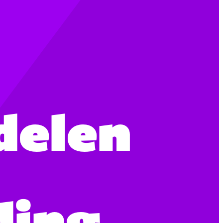
delen
ding