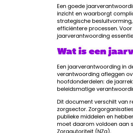
Een goede jaarverantwoording
inzicht en waarborgt compli
strategische besluitvorming,
efficiëntere processen. Voor
jaarverantwoording essentiee
Wat is een jaar
Een jaarverantwoording in de
verantwoording afleggen over 
hoofdonderdelen: de jaarrek
beleidsmatige verantwoording
Dit document verschilt van r
zorgsector. Zorgorganisatie
publieke middelen en hebben
moet daarom voldoen aan str
Zorgautoriteit (NZa).