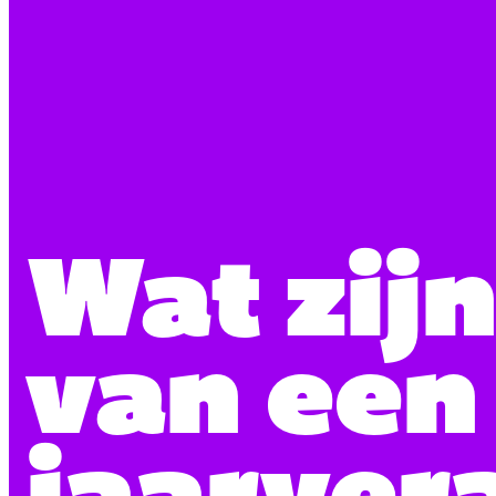
Wat zij
van een
jaarver