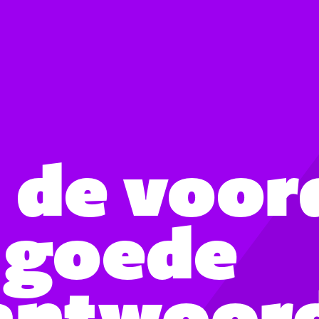
n de voor
 goede
antwoor