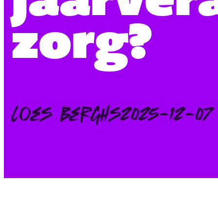
zorg?
Posted
Loes Berghs
2025-12-07
by: