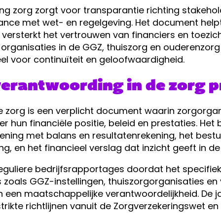
 zorg zorgt voor transparantie richting stakehold
ance met wet- en regelgeving. Het document helpt
 versterkt het vertrouwen van financiers en toezic
 organisaties in de GGZ, thuiszorg en ouderenzorg
l voor continuïteit en geloofwaardigheid.
verantwoording in de zorg p
 zorg is een verplicht document waarin zorgorganis
hun financiële positie, beleid en prestaties. Het b
ening met balans en resultatenrekening, het best
, en het financieel verslag dat inzicht geeft in d
eguliere bedrijfsrapportages doordat het specifiek
s zoals GGZ-instellingen, thuiszorgorganisaties e
 een maatschappelijke verantwoordelijkheid. De 
ikte richtlijnen vanuit de Zorgverzekeringswet e