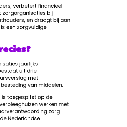
ers, verbetert financieel
 zorgorganisaties bij
hthouders, en draagt bij aan
 is een zorgvuldige
recies?
aties jaarlijks
estaat uit drie
uursverslag met
e besteding van middelen.
 is toegespitst op de
n verpleeghuizen werken met
jaarverantwoording zorg
n de Nederlandse