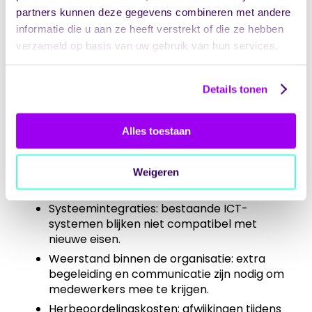
huidige situatie. Organisaties denken vaak dat
partners kunnen deze gegevens combineren met andere
ze dichter bij de norm staan dan werkelijk het
informatie die u aan ze heeft verstrekt of die ze hebben
geval is.
verzameld op basis van uw gebruik van hun services.
Veelvoorkomende redenen voor
budgetoverschrijding:
Details tonen
Onderschatting van de nulmeting
: de
kloof tussen de huidige werkwijze en de ISO
Alles toestaan
9001-eisen blijkt groter dan verwacht.
Scope creep: tijdens het project komen
Weigeren
extra verbeterpunten naar voren die
worden meegenomen.
Systeemintegraties: bestaande ICT-
systemen blijken niet compatibel met
nieuwe eisen.
Weerstand binnen de organisatie: extra
begeleiding en communicatie zijn nodig om
medewerkers mee te krijgen.
Herbeoordelingskosten: afwijkingen tijdens