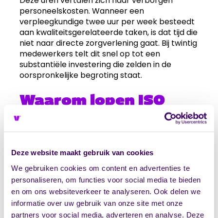
Deze uren vertalen zich naar verborgen
personeelskosten. Wanneer een
verpleegkundige twee uur per week besteedt
aan kwaliteitsgerelateerde taken, is dat tijd die
niet naar directe zorgverlening gaat. Bij twintig
medewerkers telt dit snel op tot een
substantiële investering die zelden in de
oorspronkelijke begroting staat.
Waarom lopen ISO
9001-projecten vaak
uit het budget?
Deze website maakt gebruik van cookies
ISO 9001-implementatieprojecten
We gebruiken cookies om content en advertenties te
overschrijden regelmatig het geplande
budget door een combinatie van
personaliseren, om functies voor social media te bieden
onderschatting en onvoorziene
en om ons websiteverkeer te analyseren. Ook delen we
omstandigheden. De belangrijkste oorzaak is
informatie over uw gebruik van onze site met onze
een te optimistische inschatting van de
partners voor social media, adverteren en analyse. Deze