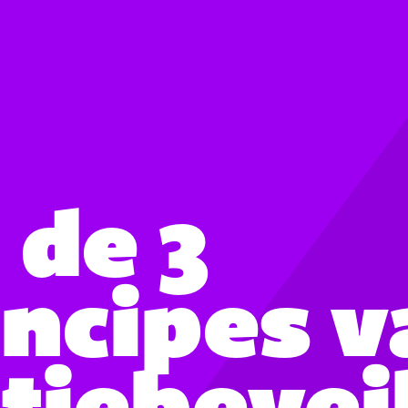
 de 3
incipes 
tiebevei