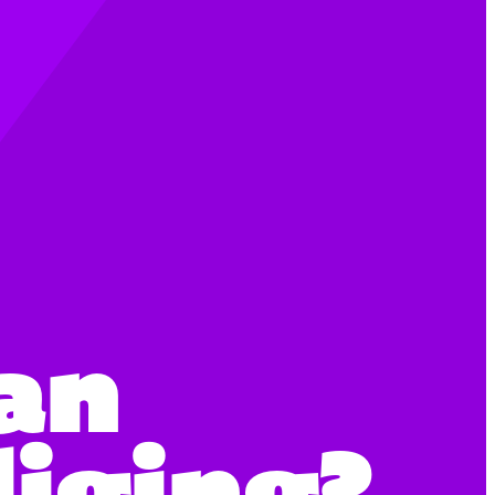
van
liging?