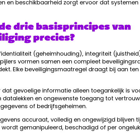
en en beschikbaarheid zorgt ervoor dat systemen t
e drie basisprincipes van
liging precies?
identialiteit (geheimhouding), integriteit (juisthe
ie pijlers vormen samen een compleet beveiligings
dekt. Elke beveiligingsmaatregel draagt bij aan te
or dat gevoelige informatie alleen toegankelijk is 
n datalekken en ongewenste toegang tot vertrouwe
e gegevens of bedrijfsgeheimen.
egevens accuraat, volledig en ongewijzigd blijven t
 wordt gemanipuleerd, beschadigd of per ongeluk 