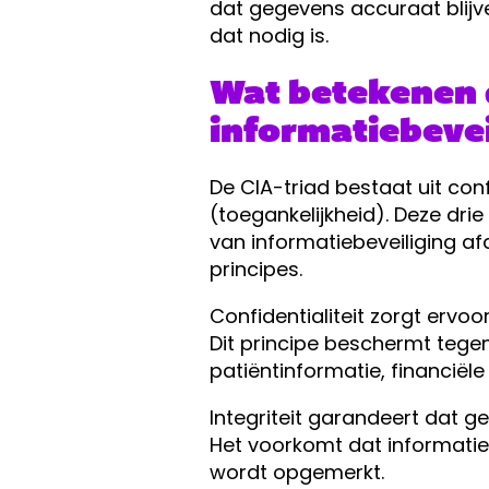
dat gegevens accuraat blijv
dat nodig is.
Wat betekenen d
informatiebevei
De CIA-triad bestaat uit conf
(toegankelijkheid). Deze dr
van informatiebeveiliging af
principes.
Confidentialiteit zorgt ervo
Dit principe beschermt tege
patiëntinformatie, financiël
Integriteit garandeert dat g
Het voorkomt dat informatie
wordt opgemerkt.