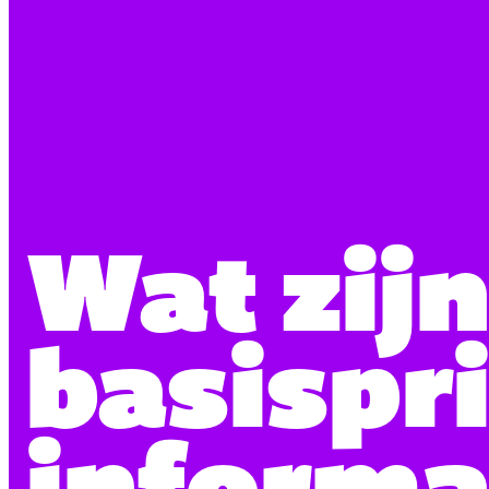
Wat zijn
basispr
informa