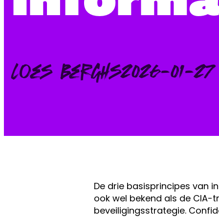
Posted
Loes Berghs
2026-01-27
by:
De drie basisprincipes van in
ook wel bekend als de CIA-t
beveiligingsstrategie. Confi