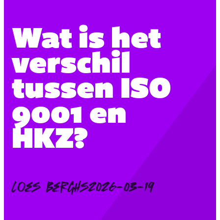
Wat is het
verschil
tussen ISO
9001 en
HKZ?
Posted
Loes Berghs
2026-03-19
by: