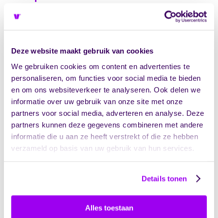
norm die wereldwijd wordt erkend en
toegepast. HKZ is specifiek Nederlands en
wordt vooral binnen de Nederlandse
zorgsector gebruikt. Voor organisaties met
internationale samenwerkingen of ambities
Deze website maakt gebruik van cookies
biedt ISO 9001 meer herkenbaarheid buiten
We gebruiken cookies om content en advertenties te
Nederland.
personaliseren, om functies voor social media te bieden
en om ons websiteverkeer te analyseren. Ook delen we
Inhoudelijke focus:
ISO 9001 richt zich op
informatie over uw gebruik van onze site met onze
algemeen kwaliteitsmanagement met nadruk
op processen en klanttevredenheid. HKZ gaat
partners voor social media, adverteren en analyse. Deze
verder door zorgspecifieke eisen toe te
partners kunnen deze gegevens combineren met andere
voegen rondom cliëntveiligheid, bejegening,
informatie die u aan ze heeft verstrekt of die ze hebben
behandelplannen en samenwerking in de
verzameld op basis van uw gebruik van hun services.
zorgketen. HKZ vraagt expliciet aandacht voor
onderwerpen die in de zorg essentieel zijn.
Details tonen
Erkenning door stakeholders:
Zorgverzekeraars en gemeenten in Nederland
kennen HKZ goed en vragen hier soms
Alles toestaan