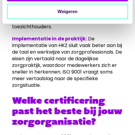
specifiek naar bij contractering. ISO 9001
wordt ook geaccepteerd, maar HKZ heeft
Weigeren
binnen de Nederlandse zorgcontext vaak
meer directe herkenbaarheid bij inkopers en
toezichthouders.
Implementatie in de praktijk:
De
implementatie van HKZ sluit vaak beter aan bij
de taal en werkwijze van zorgprofessionals. De
eisen zijn vertaald naar de dagelijkse
zorgpraktijk, waardoor medewerkers zich er
sneller in herkennen. ISO 9001 vraagt soms
meer vertaalslag naar de specifieke
zorgsituatie.
Welke certificering
past het beste bij jouw
zorgorganisatie?