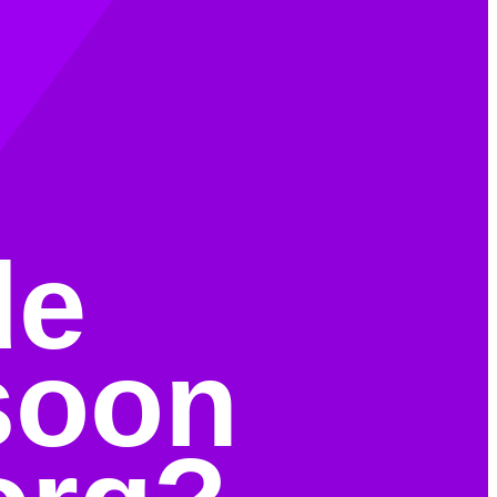
de
soon