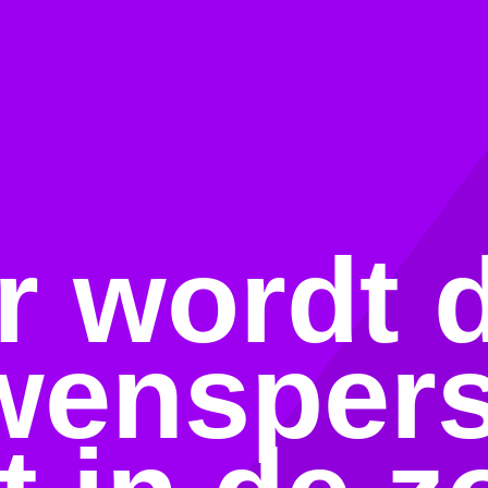
 wordt 
wensper