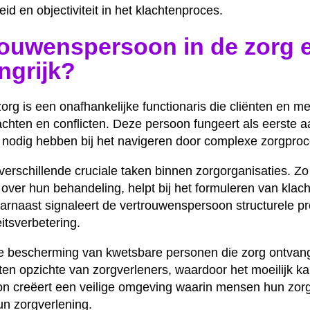
d en objectiviteit in het klachtenproces.
rouwenspersoon in de zorg 
ngrijk?
rg is een onafhankelijke functionaris die cliënten en m
achten en conflicten. Deze persoon fungeert als eerste
p nodig hebben bij het navigeren door complexe zorgpro
rschillende cruciale taken binnen zorgorganisaties. Zo bi
n over hun behandeling, helpt bij het formuleren van kla
aarnaast signaleert de vertrouwenspersoon structurele p
eitsverbetering.
 de bescherming van kwetsbare personen die zorg ontvan
 ten opzichte van zorgverleners, waardoor het moeilijk k
n creëert een veilige omgeving waarin mensen hun zor
un zorgverlening.