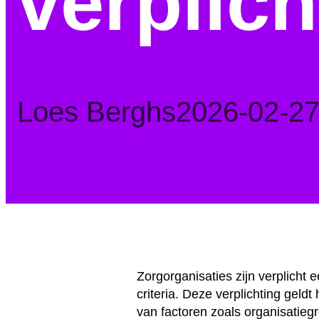
verplich
Posted
Loes Berghs
2026-02-2
by:
Zorgorganisaties zijn verplicht 
criteria. Deze verplichting geld
van factoren zoals organisatieg