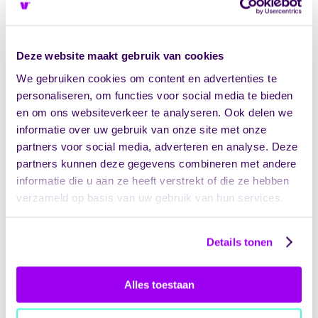
formele waarschuwingen, boetes en
contractproblemen
. De NZa kan een
bestuurlijke boete opleggen bij herhaaldelijke
of ernstige overtredingen. Ook kunnen
Deze website maakt gebruik van cookies
zorgverzekeraars en gemeenten dit zien als
We gebruiken cookies om content en advertenties te
een signaal van zwak financieel beheer, wat
personaliseren, om functies voor social media te bieden
gevolgen heeft voor toekomstige
en om ons websiteverkeer te analyseren. Ook delen we
contractonderhandelingen.
informatie over uw gebruik van onze site met onze
Bij een gemiste deadline stuurt de NZa meestal
partners voor social media, adverteren en analyse. Deze
eerst een herinneringsbrief. Als de organisatie
partners kunnen deze gegevens combineren met andere
ook na herhaalde verzoeken niet indient,
informatie die u aan ze heeft verstrekt of die ze hebben
volgen strengere maatregelen. Dit kan
verzameld op basis van uw gebruik van hun services.
variëren van een aanwijzing tot formele
sancties. In extreme gevallen kan het zelfs
leiden tot intrekking van vergunningen of
Details tonen
beëindiging van contracten met
zorgverzekeraars.
Alles toestaan
Verwacht je de deadline niet te halen? Neem
dan tijdig
contact op met de NZa
en relevante