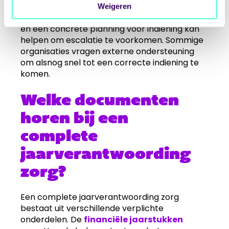
contractpartners. Transparante
Weigeren
communicatie over de reden van vertraging
en een concrete planning voor indiening kan
helpen om escalatie te voorkomen. Sommige
organisaties vragen externe ondersteuning
om alsnog snel tot een correcte indiening te
komen.
Welke documenten
horen bij een
complete
jaarverantwoording
zorg?
Een complete jaarverantwoording zorg
bestaat uit verschillende verplichte
onderdelen. De
financiële jaarstukken