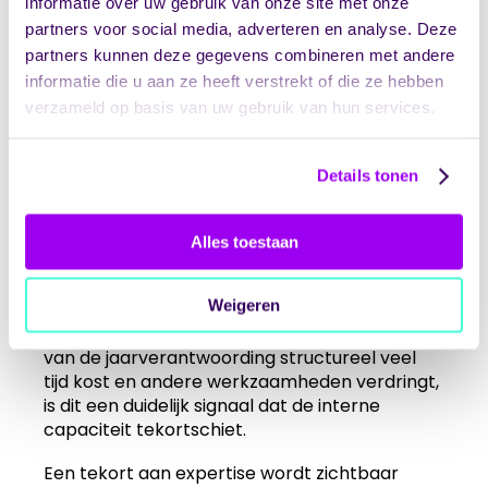
informatie over uw gebruik van onze site met onze
partners voor social media, adverteren en analyse. Deze
Hoe herken je dat
partners kunnen deze gegevens combineren met andere
jouw zorgorganisatie
informatie die u aan ze heeft verstrekt of die ze hebben
verzameld op basis van uw gebruik van hun services.
externe
ondersteuning nodig
Details tonen
heeft?
Alles toestaan
Je herkent de behoefte aan externe
ondersteuning aan concrete signalen in jouw
Weigeren
organisatie.
Tijdsdruk
is vaak het eerste
waarschuwingsteken: wanneer het opstellen
van de jaarverantwoording structureel veel
tijd kost en andere werkzaamheden verdringt,
is dit een duidelijk signaal dat de interne
capaciteit tekortschiet.
Een tekort aan expertise wordt zichtbaar