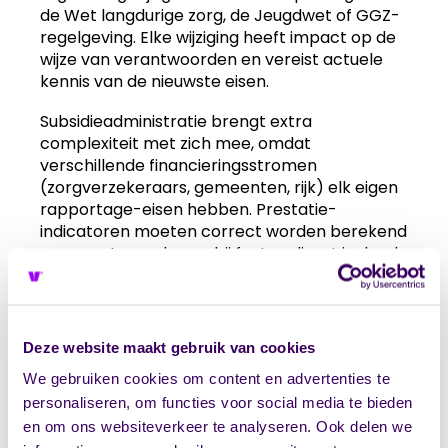
de Wet langdurige zorg, de Jeugdwet of GGZ-
regelgeving. Elke wijziging heeft impact op de
wijze van verantwoorden en vereist actuele
kennis van de nieuwste eisen.
Subsidieadministratie brengt extra
complexiteit met zich mee, omdat
verschillende financieringsstromen
(zorgverzekeraars, gemeenten, rijk) elk eigen
rapportage-eisen hebben. Prestatie-
indicatoren moeten correct worden berekend
en verantwoord, waarbij fouten direct invloed
hebben op toekomstige financiering.
Verschillende zorgsectoren stellen bovendien
unieke eisen. GGZ-organisaties hebben
Deze website maakt gebruik van cookies
andere rapportageverplichtingen dan
We gebruiken cookies om content en advertenties te
thuiszorgorganisaties of jeugdzorginstellingen.
Deze sectorspecifieke kennis is essentieel
personaliseren, om functies voor social media te bieden
voor correcte verantwoording, maar moeilijk
en om ons websiteverkeer te analyseren. Ook delen we
intern bij te houden.