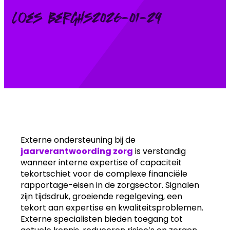
Posted
Loes Berghs
2026-01-29
by:
Externe ondersteuning bij de
jaarverantwoording zorg
is verstandig
wanneer interne expertise of capaciteit
tekortschiet voor de complexe financiële
rapportage-eisen in de zorgsector. Signalen
zijn tijdsdruk, groeiende regelgeving, een
tekort aan expertise en kwaliteitsproblemen.
Externe specialisten bieden toegang tot