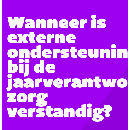
Wanneer is
externe
ondersteunin
bij de
jaarverantwo
zorg
verstandig?