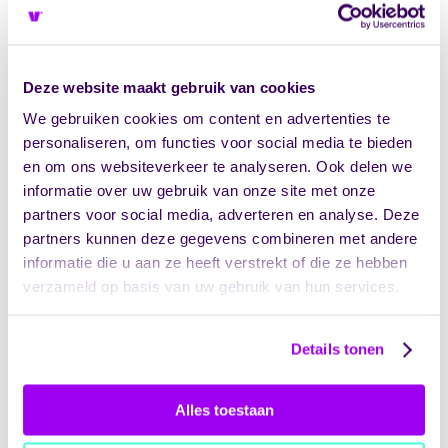
bij aan vertrouwen en
transparantie?
Deze website maakt gebruik van cookies
Een jaarverantwoording zorgt voor
openheid
We gebruiken cookies om content en advertenties te
richting alle stakeholders
zoals cliënten,
personaliseren, om functies voor social media te bieden
medewerkers, financiers, zorgverzekeraars en
en om ons websiteverkeer te analyseren. Ook delen we
gemeenten. Door inzicht te geven in zowel
informatie over uw gebruik van onze site met onze
financieel beheer als kwaliteit van zorg,
partners voor social media, adverteren en analyse. Deze
kunnen belanghebbenden beoordelen of een
partners kunnen deze gegevens combineren met andere
zorgorganisatie haar maatschappelijke taak
informatie die u aan ze heeft verstrekt of die ze hebben
goed vervult. Deze transparantie is essentieel
verzameld op basis van uw gebruik van hun services.
voor het behoud van vertrouwen.
Cliënten en hun naasten willen weten dat de
Details tonen
zorg die zij ontvangen van goede kwaliteit is en
dat de organisatie financieel gezond is.
Medewerkers hebben belang bij een stabiele
Alles toestaan
werkgever die verantwoord omgaat met
middelen. Financiers en zorgverzekeraars