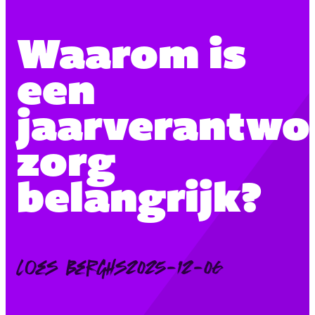
Waarom is
een
jaarverantwo
zorg
belangrijk?
Posted
Loes Berghs
2025-12-06
by: