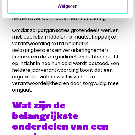
moeten kunnen vertrouwen op correcte
Weigeren
informatie om verantwoorde beslissingen te
nemen over contracten en financiering.
Omdat zorgorganisaties grotendeels werken
met publieke middelen, is maatschappelijke
verantwoording extra belangrijk.
Belastingbetalers en verzekeringnemers
financieren de zorg indirect en hebben recht
op inzicht in hoe hun geld wordt besteed. Een
heldere jaarverantwoording toont dat een
organisatie zich bewust is van deze
verantwoordelijkheid en daar zorgvuldig mee
omgaat.
Wat zijn de
belangrijkste
onderdelen van een