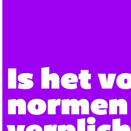
Is het v
normen 
verplich