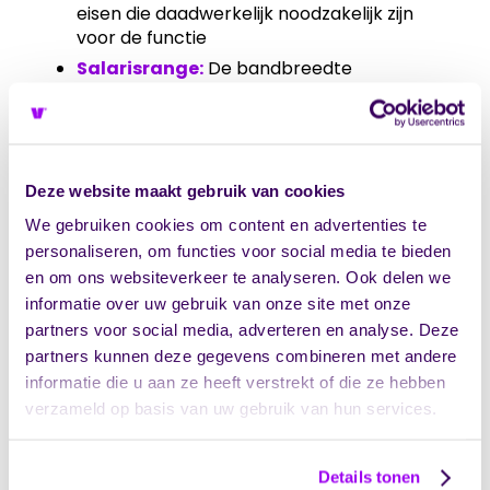
eisen die daadwerkelijk noodzakelijk zijn
voor de functie
Salarisrange:
De bandbreedte
waarbinnen de beloning valt, inclusief
criteria voor doorgroei
Secundaire arbeidsvoorwaarden:
Relevante toeslagen, bonussen of andere
Deze website maakt gebruik van cookies
beloningscomponenten
We gebruiken cookies om content en advertenties te
Bij het opstellen van deze elementen is het
personaliseren, om functies voor social media te bieden
cruciaal om te focussen op wat de functie
en om ons websiteverkeer te analyseren. Ook delen we
vraagt, niet op wie de functie historisch gezien
informatie over uw gebruik van onze site met onze
heeft vervuld. Dit voorkomt dat onbewuste
partners voor social media, adverteren en analyse. Deze
vooroordelen in de functiebeschrijving sluipen.
partners kunnen deze gegevens combineren met andere
Hoe maak je
informatie die u aan ze heeft verstrekt of die ze hebben
verzameld op basis van uw gebruik van hun services.
functieprofielen
genderneutraal en
Details tonen