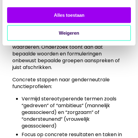
objectief?
Alles toestaan
Genderneutraliteit in functieprofielen gaat
verder dan het vermijden van woorden als “hij”
of “zij”. Het vraagt om een fundamentele
Weigeren
herziening van hoe we functies beschrijven en
waarderen. Onderzoek toont aan dat
bepaalde woorden en formuleringen
onbewust bepaalde groepen aanspreken of
juist afschrikken.
Concrete stappen naar genderneutrale
functieprofielen:
Vermijd stereotyperende termen zoals
“gedreven” of “ambitieus” (mannelijk
geassocieerd) en “zorgzaam” of
“ondersteunend” (vrouwelijk
geassocieerd)
Focus op concrete resultaten en taken in