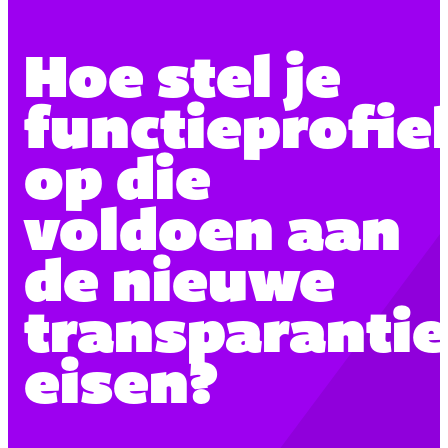
Hoe stel je
functieprofie
op die
voldoen aan
de nieuwe
transparantie
eisen?