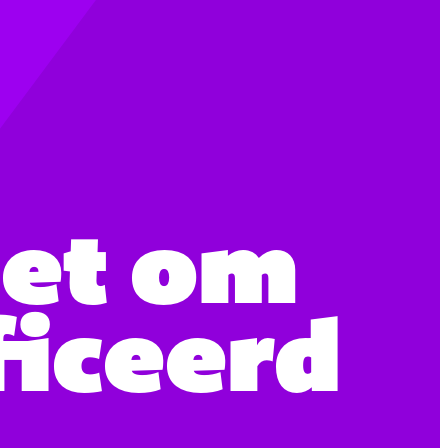
het om
ficeerd