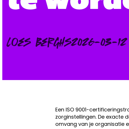
Posted
Loes Berghs
2026-03-12
by:
Een ISO 9001-certificeringst
zorginstellingen. De exacte
omvang van je organisatie e