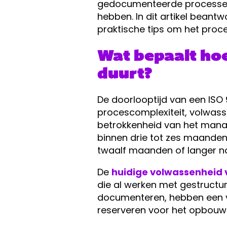
gedocumenteerde processen k
hebben. In dit artikel beant
praktische tips om het proce
Wat bepaalt hoe
duurt?
De doorlooptijd van een ISO 
procescomplexiteit, volwasse
betrokkenheid van het manag
binnen drie tot zes maanden 
twaalf maanden of langer no
De
huidige volwassenheid
die al werken met gestructu
documenteren, hebben een vo
reserveren voor het opbouw