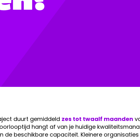
raject duurt gemiddeld
zes tot twaalf maanden
vo
 doorlooptijd hangt af van je huidige kwaliteitsm
n de beschikbare capaciteit. Kleinere organisatie