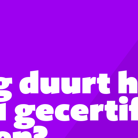
g duurt 
 gecerti
en?