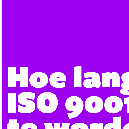
Hoe lan
ISO 9001
te word