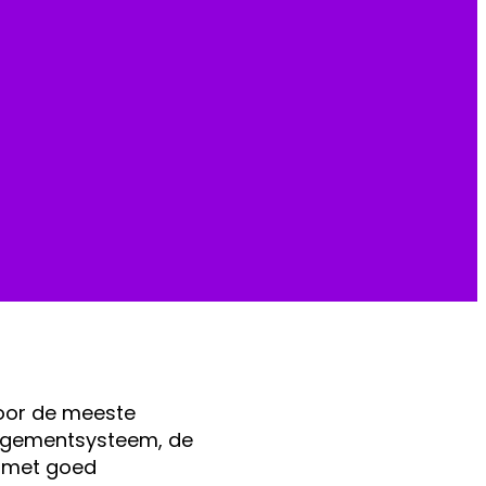
or de meeste
anagementsysteem, de
s met goed