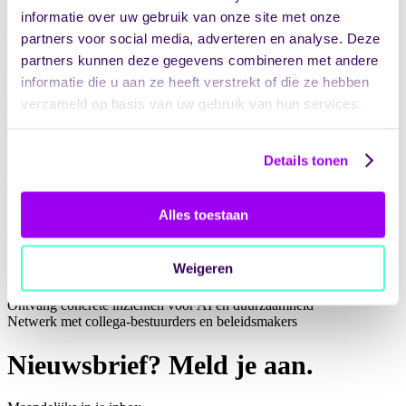
Een eerlijke blik achter de schermen van een AI-project dat
informatie over uw gebruik van onze site met onze
technisch werkte, maar organisatorisch faalde. Ontdek cruciale
partners voor social media, adverteren en analyse. Deze
randvoorwaarden en lessen om AI duurzaam en verantwoord te
partners kunnen deze gegevens combineren met andere
implementeren.
informatie die u aan ze heeft verstrekt of die ze hebben
verzameld op basis van uw gebruik van hun services.
Keynote 2 – Michiel van Etten
“Duurzaamheid en AI in de zorg: Ontwikkelingen en voordelen
voor zorgorganisaties”
Hoe AI kan bijdragen aan verduurzaming én welke risico’s er zijn.
Details tonen
Inclusief macro-economische trends en praktische tips voor
verantwoord gebruik.
Alles toestaan
Waarom deelnemen?
Weigeren
Leer van praktijkervaringen en mislukkingen
Ontvang concrete inzichten voor AI en duurzaamheid
Netwerk met collega-bestuurders en beleidsmakers
Nieuwsbrief? Meld je aan.