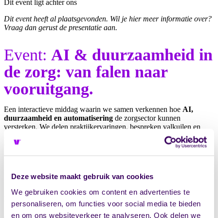
Dit event ligt achter ons
Dit event heeft al plaatsgevonden. Wil je hier meer informatie over?
Vraag dan gerust de presentatie aan.
Event:
AI & duurzaamheid in
de zorg: van falen naar
vooruitgang.
Een interactieve middag waarin we samen verkennen hoe
AI,
duurzaamheid en automatisering
de zorgsector kunnen
versterken. We delen praktijkervaringen, bespreken valkuilen en
kansen, en bieden concrete handvatten om technologie verantwoord
en toekomstbestendig toe te passen.
Programma:
Deze website maakt gebruik van cookies
We gebruiken cookies om content en advertenties te
Keynote 1 – Willem Kusters (Hibis)
personaliseren, om functies voor social media te bieden
“Onze gefaalde AI-Implementatie: Wat er écht nodig is voor AI in
en om ons websiteverkeer te analyseren. Ook delen we
de zorg”